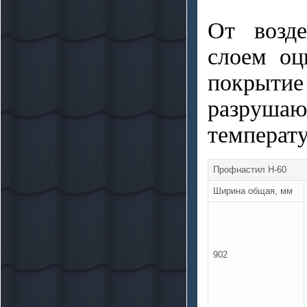
антисептик
От возд
Neomid 450-1
Огнебиозащита 1 группа
слоем оц
Neomid 450-2
Огнебиозащита 2 группа
покрыти
Biocolor Classic -
разрушаю
деревозащитный
лессирующий состав
температ
Biocolor Ultra -
деревозащитный
лессирующий состав
Профнастил Н-60
Biocolor Aqua -
Ширина общая, мм
деревозащитный
лессирующий состав
Лак паркетный
Лак яхтный
902