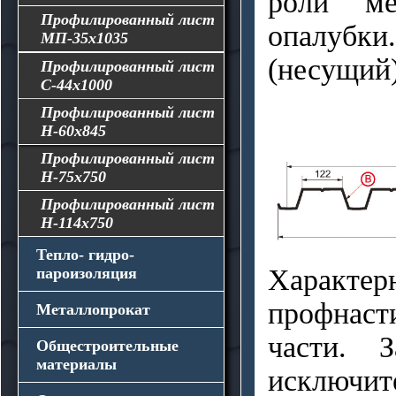
роли ме
кровли
для гипсокартона
Флюгера
Профилированный лист
Мансардные окна
опалубки
МП-35x1035
FAKRO
(несущий)
VELUX
Профилированный лист
ROTO
С-44x1000
Профилированный лист
Н-60x845
Профилированный лист
Н-75x750
Профилированный лист
Н-114x750
Тепло- гидро-
Характ
пароизоляция
Утеплители
профнаст
Металлопрокат
Стекловолокно
Гидро- и пароизоляция
части. 
Арматура
Общестроительные
Минеральная вата
материалы
Трубы профильные и
Пенополистирол
исключите
уголки
Межвенцовый