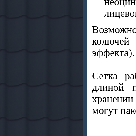
неоцин
лицево
Возможно
колючей 
эффекта).
Сетка ра
длиной 
хранении
могут пак