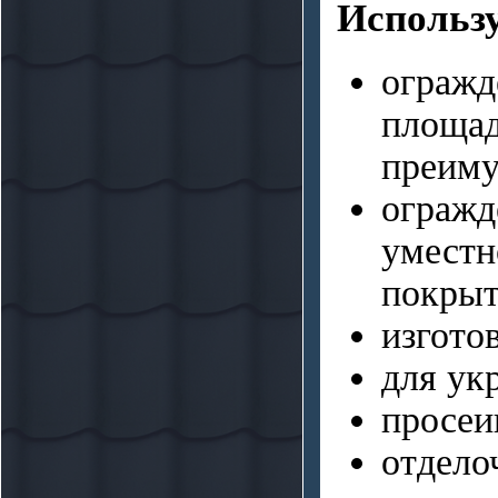
Использу
наружных работ
Neomid 430 Eco -
невымываемый
огражд
антисептик
Neomid 450-1
площ
Огнебиозащита 1 группа
преиму
Neomid 450-2
Огнебиозащита 2 группа
огражд
Biocolor Classic -
деревозащитный
уместн
лессирующий состав
покры
Biocolor Ultra -
деревозащитный
изгото
лессирующий состав
Biocolor Aqua -
для ук
деревозащитный
просеи
лессирующий состав
Лак паркетный
отдел
Лак яхтный