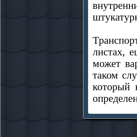
внутрен
штукатурк
Транспор
листах, 
может ва
таком слу
который 
определен