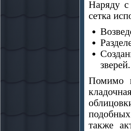
Наряду с
сетка исп
Возвед
Раздел
Созда
зверей.
Помимо п
кладочн
облицовки
подобных
также ак