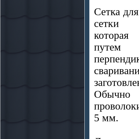
Сетка для
сетки 
которая
путем 
перпенди
свари
заготовл
Обычн
проволок
5 мм.