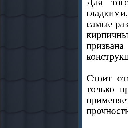
Для тог
гладким
самые раз
кирпичны
призвана
конструк
Стоит от
только п
применя
прочности